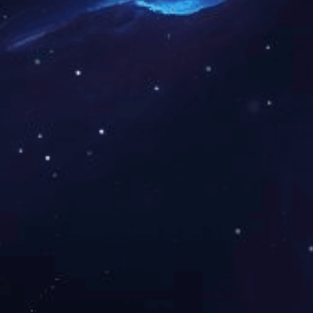
上一篇
已经没有了