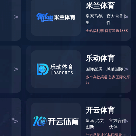
热门案例
富士智能
2019/10/09
18997
影通光电
2019/12/28
12844
凯晟照明
2019/10/09
12386