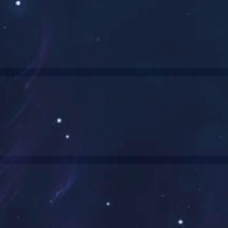
金稻电器
26 17:24:52
0