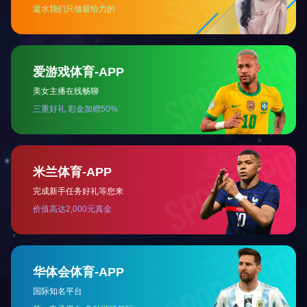
产品方案
解决方案
ERP系统
精密五金ERP
OA系统
塑胶制品ERP
PLM系统
3C电子ERP
SCM系统
汽车配件ERP
查看更多
查看更多
服务支持
关于顺景
专家团队
顺景介绍
价值服务
发展历程
价值交付
荣誉资质
实施体系
顺景新闻