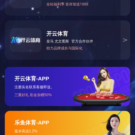
的
愿
景
做
中
国
最
好
的
制
团队文化
造
业
平实真诚· 专一敬业
系
统