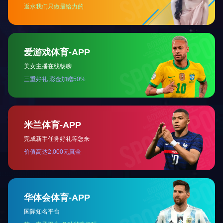
SCM系统
汽车配件ERP
查看更多
查看更多
服务支持
关于顺景
专家团队
顺景介绍
价值服务
发展历程
价值交付
荣誉资质
实施体系
顺景新闻
联系我们
留言
咨询热线：
400-600-4155
电话
售后服务热线：