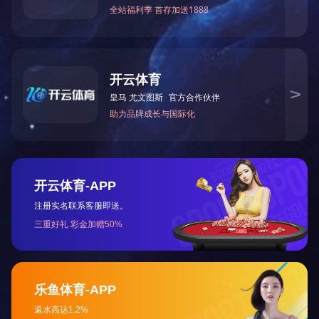
上面就是精密五金
erp软件
案例，有需要了解
erp
的朋友可以在官网联
上一篇
富士智能
下一篇
凯晟照明
产品方案
解决方案
ERP系统
精密五金ERP
OA系统
塑胶制品ERP
PLM系统
3C电子ERP