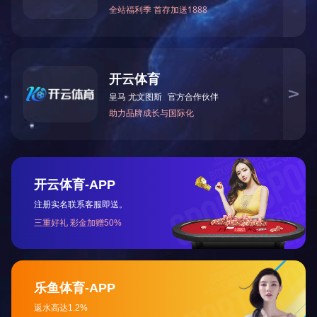
上一篇
金叶健康科技
下一篇
新达新化工
产品方案
解决方案
ERP系统
精密五金ERP
OA系统
塑胶制品ERP