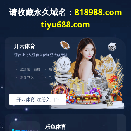
开云网页版登录入口
关于顺景
开云网页版登录入口-开云（中国）
制造企业信息化管
开云网页版登录入口-开云（中国）
理
ERP产品
ERP方案
案例
服务
动态
顺景
解决方案服务商
开云网页版登录入口-开云（中国）
>
案例
>
化工行业
广东总部咨询电话：
400-600-4155
东翔涂
2019-11-05 14:28:5